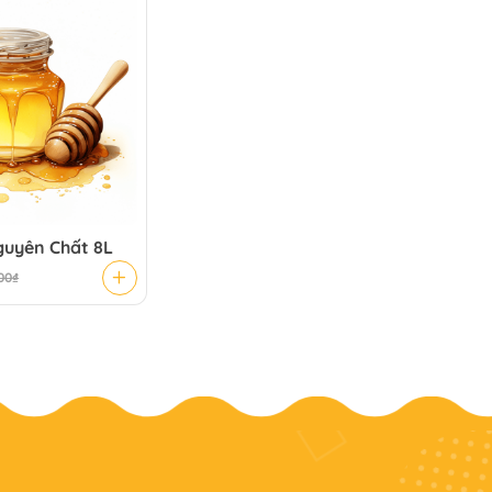
uyên Chất 8L
00
₫