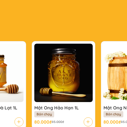
à Lạt 1L
Mật Ong Hảo Hạn 1L
Mật Ong N
Bán chạy
Bán chạy
80.000
₫
80.000
₫
85.000
₫
85.