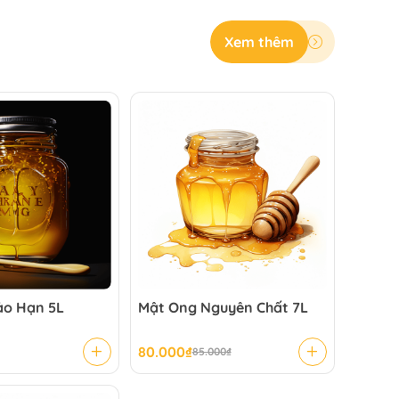
Xem thêm
ảo Hạn 5L
Mật Ong Nguyên Chất 7L
80.000
₫
85.000
₫