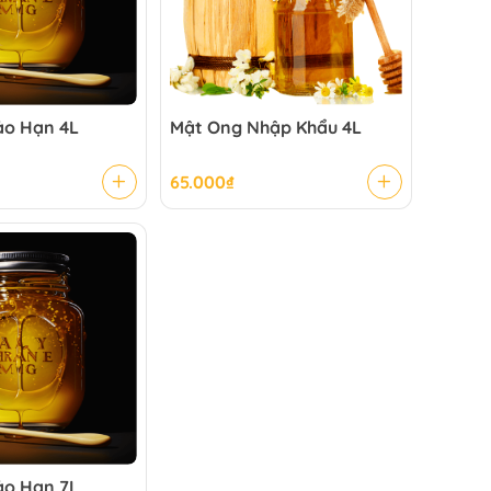
ảo Hạn 4L
Mật Ong Nhập Khẩu 4L
65.000
₫
ảo Hạn 7L