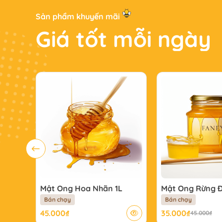
S
ả
n
p
h
ẩ
m
k
h
u
y
ế
n
m
ã
i
G
i
á
t
ố
t
m
ỗ
i
n
g
à
y
Mật Ong Hoa Nhãn 1L
Mật Ong Rừng Đ
Bán chạy
Bán chạy
45.000
₫
35.000
₫
45.000
₫