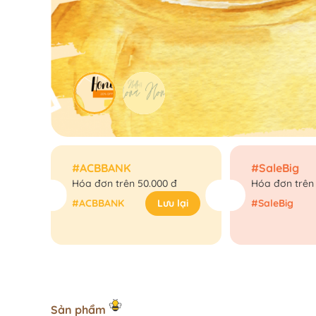
#ACBBANK
#SaleBig
Hóa đơn trên 50.000 đ
Hóa đơn trên
#ACBBANK
Lưu lại
#SaleBig
S
ả
n
p
h
ẩ
m